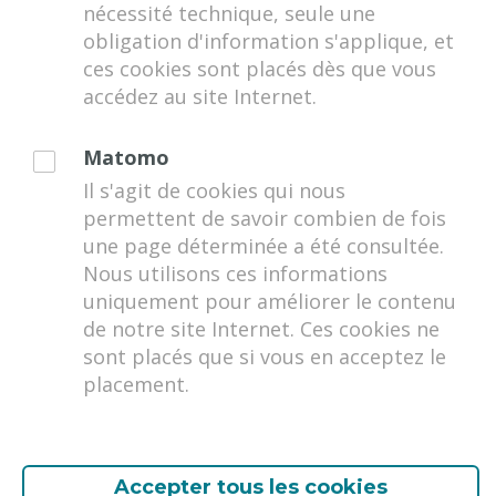
d
nécessité technique, seule une
a
questions et réponses concernant
obligation d'information s'applique, et
n
l'adhésion.
a
g
ces cookies sont placés dès que vous
a
a
accédez au site Internet.
a
n
r
z
Matomo
l
w
A. Questions relatives à
o
Il s'agit de cookies qui nous
e
e
l’adhésion
permettent de savoir combien de fois
k
l
une page déterminée a été consultée.
e
k
Nous utilisons ces informations
01. Qui a droit aux avantages de FED+ ?
uniquement pour améliorer le contenu
e
de notre site Internet. Ces cookies ne
c
02. Mon entrée en service à
sont placés que si vous en acceptez le
n
placement.
o
l’Administration fédérale est récente.
o
Quand vais-je recevoir mon numéro de
k
membre ?
Accepter tous les cookies
a