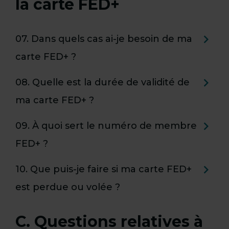
b
la carte FED+
r
t
u
07. Dans quels cas ai-je besoin de ma
i
carte FED+ ?
k
i
08. Quelle est la durée de validité de
e
ma carte FED+ ?
n
.
09. À quoi sert le numéro de membre
e
FED+ ?
10. Que puis-je faire si ma carte FED+
est perdue ou volée ?
C. Questions relatives à