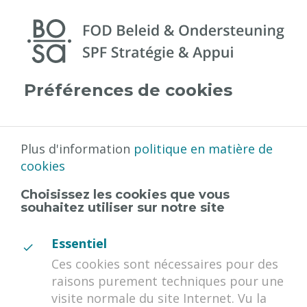
G
NL
FR
a
n
a
a
Préférences de cookies
r
C
FED+
Rechercher
person_outline

h
h
o
e
T
o
r
Plus d'information
politique en matière de
Accueil
f
c
cookies
Questions fréquentes
d
h
Choisissez les cookies que vous
i
e
o
souhaitez utiliser sur notre site
n
Cette FAQ contient d'une part un certain
r
h
nombre de questions et réponses
D
Essentiel
o
concernant le lancement de la
Ces cookies sont nécessaires pour des
u
u
g
plateforme d'avantages Benefits at Work
raisons purement techniques pour une
d
i
et d'autre part un certain nombre de
visite normale du site Internet. Vu la
G